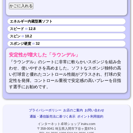
エネルギー内蔵型裏ソフト
スピード
■
12.8
スピン
■
10.2
スポンジ硬度
■
32
安定性が増大した「ラウンデル」
『ラウンデル』のシートに非常に軟らかいスポンジを組み合
わせ、使いやすさを高めました。ソフトなスポンジ独特の高
い打球音と優れたコントロール性能がプラスされ、打球の安
定性を発揮。コントロール重視で安定感の高いプレーを目指
す選手にお勧めです。
プライバシーポリシー
お店のご案内
お問い合わせ
通販・通信販売法に基づく表示
ポイント利用規約
インターネット卓球ショップ iruiru.com
〒358-0041 埼玉県入間市下谷ヶ貫874-1