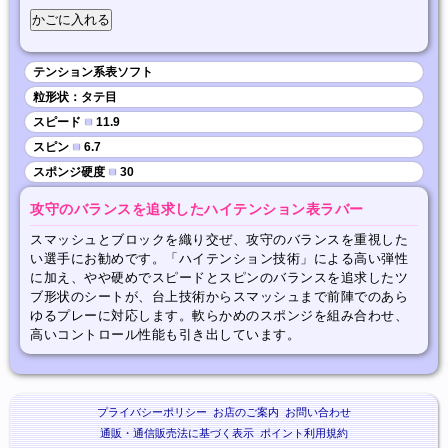
テンション系表ソフト
粒形状：タテ目
スピード
■
11.9
スピン
■
6.7
スポンジ硬度
■
30
攻守のバランスを追求したハイテンション表ラバー
スマッシュとブロックを織り交ぜ、攻守のバランスを重視した
い選手にお勧めです。「ハイテンション技術」による高い弾性
に加え、やや硬めでスピードとスピンのバランスを追求したツ
ブ形状のシートが、台上技術からスマッシュまで前陣でのあら
ゆるプレーに対応します。軟らかめのスポンジを組み合わせ、
高いコントロール性能も引き出しています。
プライバシーポリシー
お店のご案内
お問い合わせ
通販・通信販売法に基づく表示
ポイント利用規約