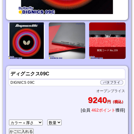
ディグニクス09C
DIGNICS 09C
バタフライ
オープンプライス
9240
円（税込）
[会員
462ポイント
獲得]