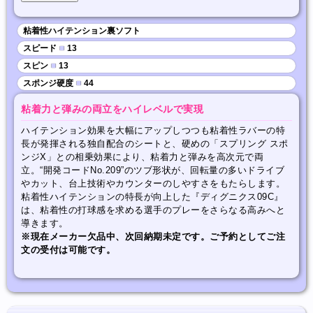
粘着性ハイテンション裏ソフト
スピード
■
13
スピン
■
13
スポンジ硬度
■
44
粘着力と弾みの両立をハイレベルで実現
ハイテンション効果を大幅にアップしつつも粘着性ラバーの特
長が発揮される独自配合のシートと、硬めの「スプリング スポ
ンジX」との相乗効果により、粘着力と弾みを高次元で両
立。“開発コードNo.209”のツブ形状が、回転量の多いドライブ
やカット、台上技術やカウンターのしやすさをもたらします。
粘着性ハイテンションの特長が向上した『ディグニクス09C』
は、粘着性の打球感を求める選手のプレーをさらなる高みへと
導きます。
※現在メーカー欠品中、次回納期未定です。ご予約としてご注
文の受付は可能です。