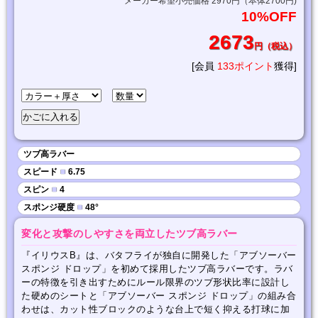
メーカー希望小売価格 2970円（本体2700円)
10%OFF
2673
円（税込）
[会員
133ポイント
獲得]
ツブ高ラバー
スピード
■
6.75
スピン
■
4
スポンジ硬度
■
48°
変化と攻撃のしやすさを両立したツブ高ラバー
『イリウスB』は、バタフライが独自に開発した「アブソーバー
スポンジ ドロップ」を初めて採用したツブ高ラバーです。ラバ
ーの特徴を引き出すためにルール限界のツブ形状比率に設計し
た硬めのシートと「アブソーバー スポンジ ドロップ」の組み合
わせは、カット性ブロックのような台上で短く抑える打球に加