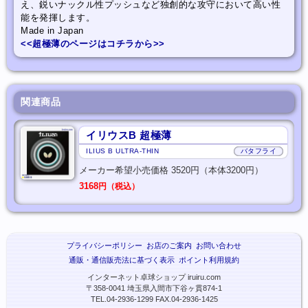
え、鋭いナックル性プッシュなど独創的な攻守において高い性
能を発揮します。
Made in Japan
<<超極薄のページはコチラから>>
関連商品
イリウスB 超極薄
ILIUS B ULTRA-THIN
バタフライ
メーカー希望小売価格 3520円（本体3200円）
3168
円（税込）
プライバシーポリシー
お店のご案内
お問い合わせ
通販・通信販売法に基づく表示
ポイント利用規約
インターネット卓球ショップ iruiru.com
〒358-0041 埼玉県入間市下谷ヶ貫874-1
TEL.04-2936-1299 FAX.04-2936-1425