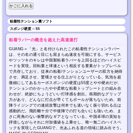
粘着性テンション裏ソフト
スポンジ硬度
■
55
粘着ラバーの概念を超えた高速連打
GUANG＝「光」と名付けられたこの粘着性テンションラバー
は、その名の通り目にも留まらぬ速攻を可能にする。サービス
やツッツキのキレは中国製粘着ラバーを上回るほどのハイスピ
ードを実現。回転量と球速という相反する要素がトップレベル
で共存しており、従来の粘着/テンションユーザーの双方を納得
させ、満足させ、驚嘆させる仕上がりとなっている。気泡を超
微細にしてあるカーボスポンジの硬度は55度とやや硬めだが、
テンションのかかったやや柔軟な粘着トップシートとの組み合
わせが、絶妙にちょうどいい打球感を創出。画期的なグリップ
力があり、どんなに打点が早くてもボールが落ちないため、前
陣ライジングでの連続攻撃は何本でも迷いなく振り切れる点は
感動的だ。飛距離十分で中後陣での打ち合いにも強いため、ま
さに死角のない衝撃的なギアとなっている。中国卓球の英知を
拝借しながらそれに付加価値を上乗せし、唯一無二のハイスペ
ックを実現したGUANGで、光あふれる道の領域に踏み出そう。