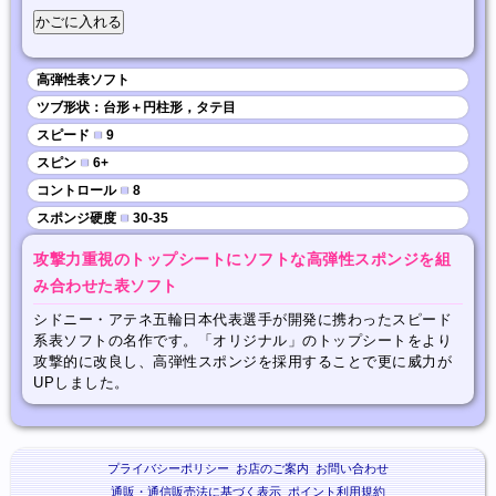
高弾性表ソフト
ツブ形状：台形＋円柱形，タテ目
スピード
■
9
スピン
■
6+
コントロール
■
8
スポンジ硬度
■
30-35
攻撃力重視のトップシートにソフトな高弾性スポンジを組
み合わせた表ソフト
シドニー・アテネ五輪日本代表選手が開発に携わったスピード
系表ソフトの名作です。「オリジナル」のトップシートをより
攻撃的に改良し、高弾性スポンジを採用することで更に威力が
UPしました。
プライバシーポリシー
お店のご案内
お問い合わせ
通販・通信販売法に基づく表示
ポイント利用規約