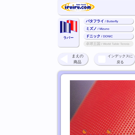
バタフライ
/ Butterfly
ミズノ
/ Mizuno
ドニック
/ DONIC
ラバー
卓球王国
/ World Table Tennis
まえの
インデックスに
商品
戻る