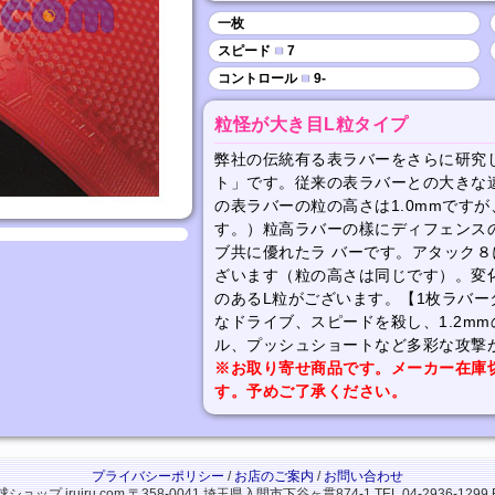
一枚
スピード
■
7
コントロール
■
9-
粒怪が大き目L粒タイプ
弊社の伝統有る表ラバーをさらに研究
ト」です。従来の表ラバーとの大きな
の表ラバーの粒の高さは1.0mmですが
す。）粒高ラバーの樣にディフェンス
ブ共に優れたラ バーです。アタック８
ざいます（粒の高さは同じです）。変
のあるL粒がございます。【1枚ラバー
なドライブ、スピードを殺し、1.2m
ル、プッシュショートなど多彩な攻撃
※お取り寄せ商品です。メーカー在庫
す。予めご了承ください。
プライバシーポリシー
/
お店のご案内
/
お問い合わせ
ップ iruiru.com
〒358-0041 埼玉県入間市下谷ヶ貫874-1
TEL.04-2936-1299 