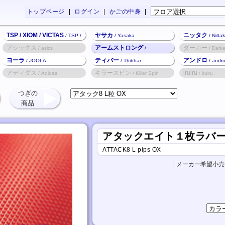
トップページ
|
ログイン
|
かごの中身
|
TSP / XIOM / VICTAS
ヤサカ
ニッタク
/ TSP /
/ Yasaka
/ Nitta
XIOM / VICTAS
アシックス
アームストロング
ダーカー
/ asics
/
/ Darke
Armstrong
ヨーラ
ティバー
アンドロ
/ JOOLA
/ Thibhar
/ andr
アディダス
キラースピン
iruiru
/ Adidas
/ Killer Spin
/ iruiru
つぎの
商品
アタックエイト１枚ラバー
ATTACK8 L pips OX
|
メーカー希望小売価