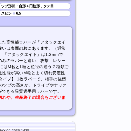
ツブ形状：台形＋円柱形，タテ目
スピン
■
6.5
した高性能ラバーが「アタックエイ
違いは表面の粒にあります。（通常
、「アタックエイト」は1.2mmで
のみのラバーと違い、攻撃、レシー
にはM粒とL粒と粒径の違う２種類ご
化性能が高いM粒とよく切れ安定性
タイプ】 1枚ラバーで、相手の強烈
mのツブの高さが、ドライブやナック
ができる異質選手用ラバーです。
切れや、生産終了の場合もございま
FAX.04-2936-1425