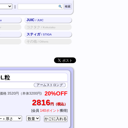
|
JUIC
ku
/ JUIC
コクタク
r
/ Kokutaku
スティガ
o
/ STIGA
その他
/ Others
L粒
アームストロング
20%OFF
格 3520円（本体3200円)
2816
円（税込）
[会員
140ポイント
獲得]