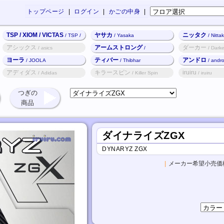
トップページ
|
ログイン
|
かごの中身
|
TSP / XIOM / VICTAS
ヤサカ
ニッタク
/ TSP /
/ Yasaka
/ Nitta
XIOM / VICTAS
アシックス
アームストロング
ダーカー
/ asics
/
/ Darke
Armstrong
ヨーラ
ティバー
アンドロ
/ JOOLA
/ Thibhar
/ andr
アディダス
キラースピン
iruiru
/ Adidas
/ Killer Spin
/ iruiru
つぎの
商品
ダイナライズZGX
DYNARYZ ZGX
|
メーカー希望小売価格 