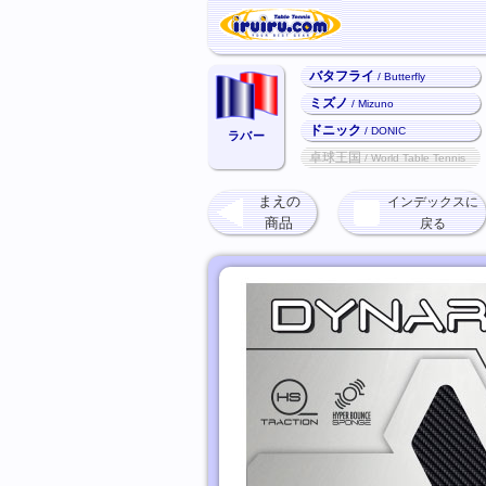
バタフライ
/ Butterfly
ミズノ
/ Mizuno
ドニック
/ DONIC
ラバー
卓球王国
/ World Table Tennis
まえの
インデックスに
商品
戻る