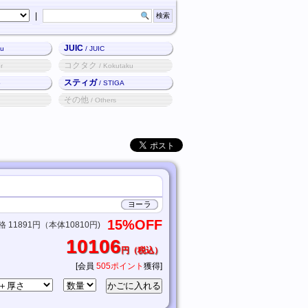
|
JUIC
ku
/ JUIC
コクタク
r
/ Kokutaku
スティガ
o
/ STIGA
その他
/ Others
ヨーラ
15%OFF
11891円（本体10810円)
10106
円（税込）
[会員
505ポイント
獲得]