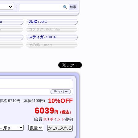
|
JUIC
ku
/ JUIC
コクタク
r
/ Kokutaku
スティガ
o
/ STIGA
その他
/ Others
ティバー
10%OFF
格 6710円（本体6100円)
6039
円（税込）
[会員
301ポイント
獲得]