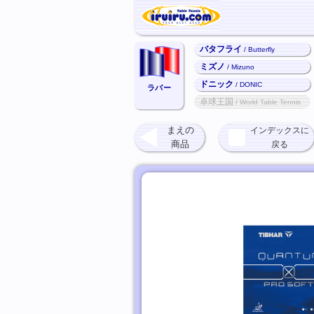
バタフライ
/ Butterfly
ミズノ
/ Mizuno
ドニック
/ DONIC
ラバー
卓球王国
/ World Table Tennis
まえの
インデックスに
商品
戻る