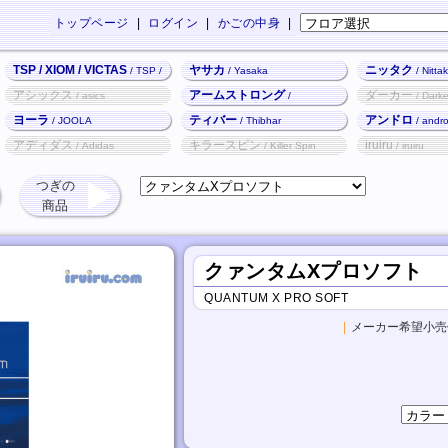
トップページ
|
ログイン
|
かごの中身
|
TSP / XIOM / VICTAS
ヤサカ
ニッタク
/ TSP /
/ Yasaka
/ Nitta
XIOM / VICTAS
アシックス
アームストロング
ダーカー
/ asics
/
/ Darke
Armstrong
ヨーラ
ティバー
アンドロ
/ JOOLA
/ Thibhar
/ andr
アディダス
キラースピン
iruiru
/ Adidas
/ Killer Spin
/ iruiru
つぎの
商品
クァンタムXプロソフト
QUANTUM X PRO SOFT
|
メーカー希望小売価