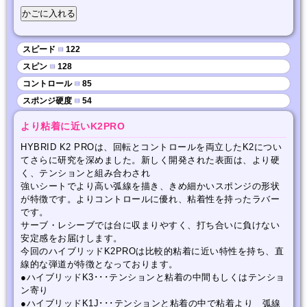
スピード
■
122
スピン
■
128
コントロール
■
85
スポンジ硬度
■
54
より粘着に近いK2PRO
HYBRID K2 PROは、回転とコントロールを両立したK2につい
てさらに研究を深めました。新しく開発された表面は、より硬
く、テンションと組み合わされ
強いシートでより高い弧線を描き、きめ細かいスポンジの形状
が特徴です。よりコントロールに優れ、粘着性を持ったラバー
です。
サーブ・レシーブでは台に収まりやすく、打ち合いに負けない
安定感をお届けします。
今回のハイブリッドK2PROは比較的粘着に近い特性を持ち、直
線的な弾道が特徴となっております。
●ハイブリッドK3･･･テンションと粘着の中間もしくはテンショ
ン寄り
●ハイブリッドK1J･･･テンションと粘着の中で粘着より 弧線