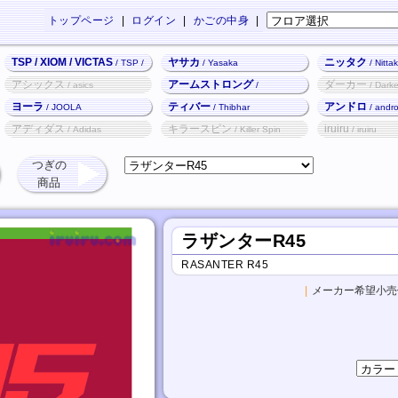
トップページ
|
ログイン
|
かごの中身
|
TSP / XIOM / VICTAS
ヤサカ
ニッタク
/ TSP /
/ Yasaka
/ Nitta
XIOM / VICTAS
アシックス
アームストロング
ダーカー
/ asics
/
/ Darke
Armstrong
ヨーラ
ティバー
アンドロ
/ JOOLA
/ Thibhar
/ andr
アディダス
キラースピン
iruiru
/ Adidas
/ Killer Spin
/ iruiru
つぎの
商品
ラザンターR45
RASANTER R45
|
メーカー希望小売価