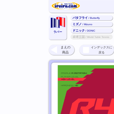
バタフライ
/ Butterfly
ミズノ
/ Mizuno
ドニック
/ DONIC
ラバー
卓球王国
/ World Table Tennis
まえの
インデックスに
商品
戻る