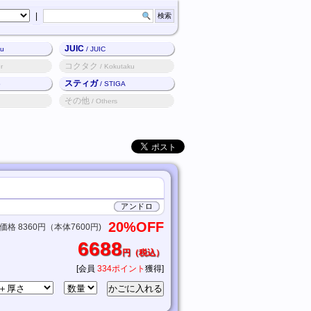
|
JUIC
ku
/ JUIC
コクタク
r
/ Kokutaku
スティガ
o
/ STIGA
その他
/ Others
アンドロ
20%OFF
格 8360円（本体7600円)
6688
円（税込）
[会員
334ポイント
獲得]