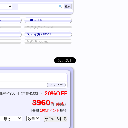
|
JUIC
ku
/ JUIC
コクタク
r
/ Kokutaku
スティガ
o
/ STIGA
その他
/ Others
スティガ
20%OFF
格 4950円（本体4500円)
3960
円（税込）
[会員
198ポイント
獲得]