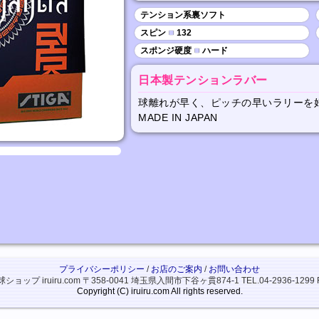
テンション系裏ソフト
スピン
■
132
スポンジ硬度
■
ハード
日本製テンションラバー
球離れが早く、ピッチの早いラリーを
MADE IN JAPAN
プライバシーポリシー
/
お店のご案内
/
お問い合わせ
ップ iruiru.com
〒358-0041 埼玉県入間市下谷ヶ貫874-1
TEL.04-2936-1299 
Copyright (C) iruiru.com All rights reserved.