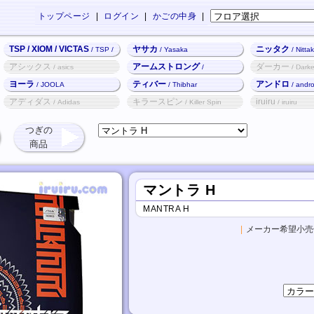
トップページ
|
ログイン
|
かごの中身
|
TSP / XIOM / VICTAS
ヤサカ
ニッタク
/ TSP /
/ Yasaka
/ Nitta
XIOM / VICTAS
アシックス
アームストロング
ダーカー
/ asics
/
/ Darke
Armstrong
ヨーラ
ティバー
アンドロ
/ JOOLA
/ Thibhar
/ andr
アディダス
キラースピン
iruiru
/ Adidas
/ Killer Spin
/ iruiru
つぎの
商品
マントラ H
MANTRA H
|
メーカー希望小売価