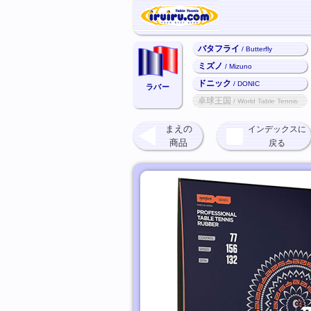
バタフライ
/ Butterfly
ミズノ
/ Mizuno
ドニック
/ DONIC
ラバー
卓球王国
/ World Table Tennis
まえの
インデックスに
商品
戻る