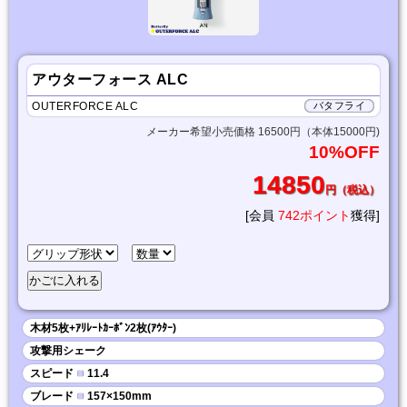
アウターフォース ALC
OUTERFORCE ALC
バタフライ
メーカー希望小売価格 16500円（本体15000円)
10%OFF
14850
円（税込）
[会員
742ポイント
獲得]
木材5枚+ｱﾘﾚｰﾄｶｰﾎﾞﾝ2枚(ｱｳﾀｰ)
攻撃用シェーク
スピード
■
11.4
ブレード
■
157×150mm