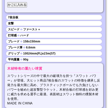
7枚合板
攻撃
スピード
■
ファースト＋
打球感
■
ハード
ブレード
■
158x150mm
ブレード厚
■
6.6mm
グリップ
■
10024mm(FL)x23m(ST)
平均重量
■
90g
木材特有の重たい球質
スワットシリーズの中で最大の破壊力を持つ『スワット パワ
ー』が登場。大ヒット商品7枚合板のスワットの特徴を継承し反
発力を最大限に高め、プラスティックボールでも力負けしない
パワーを秘めた超攻撃型ラケット。木材合板の打球感を好み更
に威力を求める選手に最適。表面材はスワット独特の燻製木材
を使用。
MADE IN CHINA