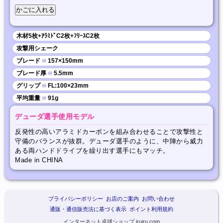
木材5枚+ｱﾗﾐﾄﾞC2枚+ﾌﾘｰｽC2枚
攻撃用シェーク
ブレード
■
157×150mm
ブレード厚
■
5.5mm
グリップ
■
FL:100×23mm
平均重量
■
91g
デューダ選手使用モデル
反発性の高いアラミドカーボンを組み合わせることで攻撃性と
守備のバランスが抜群。デューダ選手のように、中陣から威力
ある両ハンドドライブを繰り出す選手にもマッチ。
Made in CHINA
プライバシーポリシー
お店のご案内
お問い合わせ
通販・通信販売法に基づく表示
ポイント利用規約
インターネット卓球ショップ iruiru.com