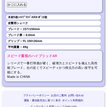
木材5枚+ﾊｲﾌﾞﾘｯﾄﾞARｶｰﾎﾞﾝ2枚
攻撃用シェーク
ブレード
■
157×150mm
ブレード厚
■
6.0mm
グリップ
■
FL 100×26mm
平均重量
■
89g
スピード重視のハイブリッドAR
シリーズで一番打球感が硬く、破壊力とスピードを備えた高性
能ブレード。台の近くでスピーディかつ得点力の高い攻守を可
能にする。
Made in CHINA
プライバシーポリシー
お店のご案内
お問い合わせ
通販・通信販売法に基づく表示
ポイント利用規約
インターネット卓球ショップ iruiru.com