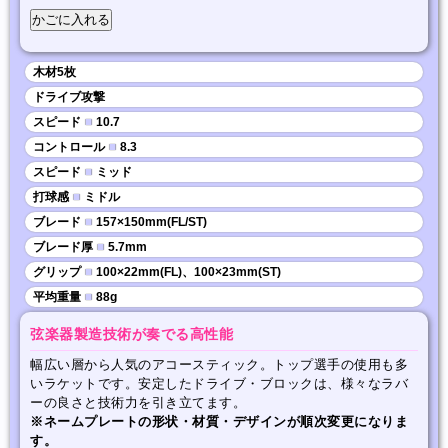
木材5枚
ドライブ攻撃
スピード
■
10.7
コントロール
■
8.3
スピード
■
ミッド
打球感
■
ミドル
ブレード
■
157×150mm(FL/ST)
ブレード厚
■
5.7mm
グリップ
■
100×22mm(FL)、100×23mm(ST)
平均重量
■
88g
弦楽器製造技術が奏でる高性能
幅広い層から人気のアコースティック。トップ選手の使用も多
いラケットです。安定したドライブ・ブロックは、様々なラバ
ーの良さと技術力を引き立てます。
※ネームプレートの形状・材質・デザインが順次変更になりま
す。