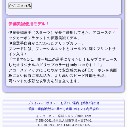
伊藤美誠使用モデル！
伊藤美誠選手（スターツ）が長年愛用してきた、アコースティ
ックカーボンラケットの伊藤美誠モデル。
伊藤選手自身がこだわったグリップカラー。
ブレードには、プレーシルエットとゴールドに輝くプリントサ
イン入り！
「世界でNO.1、唯一無二の選手になりたい！私がプロデュース
したオリジナルのグリップカラーはonly oneです！！」
アコースティックにしなやかで安定感のあるFEカーボンを表面
板に近い位置に挟み込み、より高いスピード性能を実現。
両ハンドの多彩な攻撃力を引き立てます。
プライバシーポリシー
お店のご案内
お問い合わせ
通販・通信販売法に基づく表示
ポイント利用規約
インターネット卓球ショップ iruiru.com
〒358-0041 埼玉県入間市下谷ヶ貫874-1
TEL.04-2936-1299 FAX.04-2936-1425