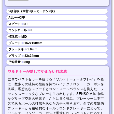
5枚合板（木材5枚＋カーボン2枚）
ALL+〜OFF
スピード
■
8+
コントロール
■
8
打球感
■
MID
ブレード
■
162x150mm
ブレード厚
■
5.6mm
グリップ
■
82x24mm
平均重量
■
80g
ワルドナーが愛してやまない打球感
世界でベストセラーを続ける『ワルドナーオールプレイ』を基
に、数多くの独特の性能を持つハイテクノロジー・カーボンを
搭載。理想的なスピードとコントロールバランスを携えた、フ
ァンタスティックなプレーを生み出します。SENSO V1の特殊
なグリップ空洞の効果で、さらに良く弾み、プレーヤーに不可
欠であるボールの打感をあなたの手へ導きます。全ての攻撃的
プレーヤーから積極的なオールラウンドプレーヤーにとって、
ワルドナーセンゾーカーボンは手放せないラケットとなるでし