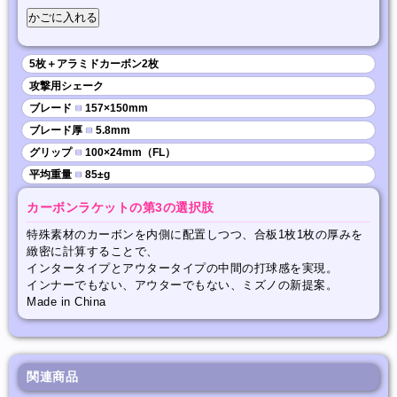
5枚＋アラミドカーボン2枚
攻撃用シェーク
ブレード
■
157×150mm
ブレード厚
■
5.8mm
グリップ
■
100×24mm（FL）
平均重量
■
85±g
カーボンラケットの第3の選択肢
特殊素材のカーボンを内側に配置しつつ、合板1枚1枚の厚みを
緻密に計算することで、
インタータイプとアウタータイプの中間の打球感を実現。
インナーでもない、アウターでもない、ミズノの新提案。
Made in China
関連商品