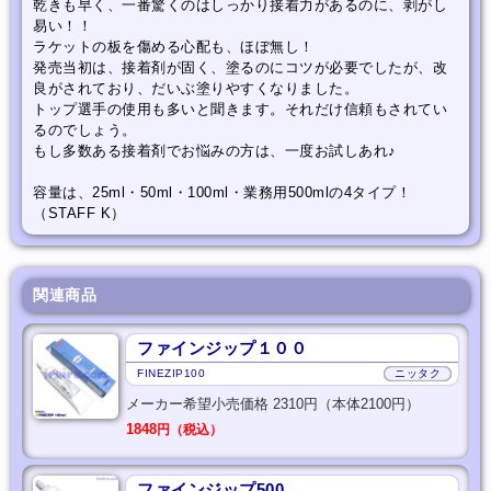
乾きも早く、一番驚くのはしっかり接着力があるのに、剥がし
易い！！
ラケットの板を傷める心配も、ほぼ無し！
発売当初は、接着剤が固く、塗るのにコツが必要でしたが、改
良がされており、だいぶ塗りやすくなりました。
トップ選手の使用も多いと聞きます。それだけ信頼もされてい
るのでしょう。
もし多数ある接着剤でお悩みの方は、一度お試しあれ♪
容量は、25ml・50ml・100ml・業務用500mlの4タイプ！
（STAFF K）
関連商品
ファインジップ１００
FINEZIP100
ニッタク
メーカー希望小売価格 2310円（本体2100円）
1848
円（税込）
ファインジップ500