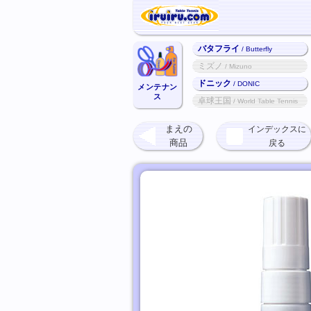
バタフライ
/ Butterfly
ミズノ
/ Mizuno
ドニック
/ DONIC
メンテナン
ス
卓球王国
/ World Table Tennis
まえの
インデックスに
商品
戻る