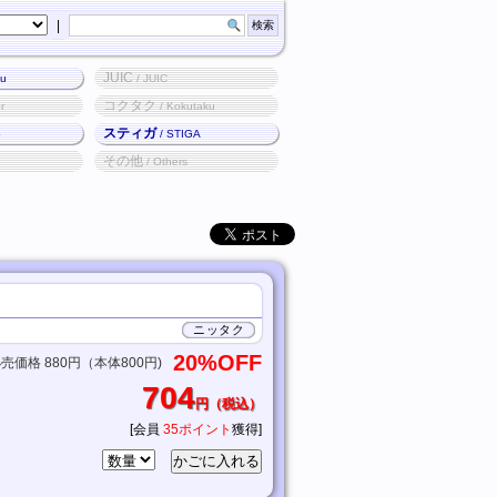
|
JUIC
ku
/ JUIC
コクタク
r
/ Kokutaku
スティガ
o
/ STIGA
その他
/ Others
ニッタク
20%OFF
価格 880円（本体800円)
704
円（税込）
[会員
35ポイント
獲得]