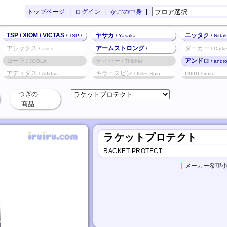
トップページ
|
ログイン
|
かごの中身
|
TSP / XIOM / VICTAS
ヤサカ
ニッタク
/ TSP /
/ Yasaka
/ Nitta
XIOM / VICTAS
アシックス
アームストロング
ダーカー
/ asics
/
/ Darke
Armstrong
ヨーラ
ティバー
アンドロ
/ JOOLA
/ Thibhar
/ andr
アディダス
キラースピン
iruiru
/ Adidas
/ Killer Spin
/ iruiru
つぎの
商品
ラケットプロテクト
RACKET PROTECT
|
メーカー希望小売