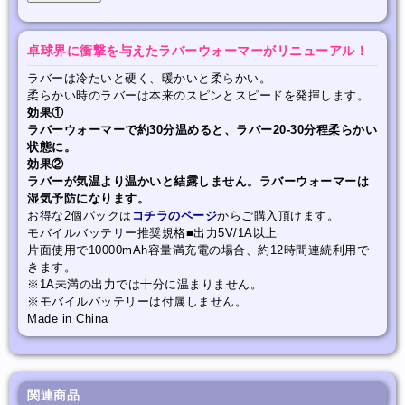
卓球界に衝撃を与えたラバーウォーマーがリニューアル！
ラバーは冷たいと硬く、暖かいと柔らかい。
柔らかい時のラバーは本来のスピンとスピードを発揮します。
効果①
ラバーウォーマーで約30分温めると、ラバー20-30分程柔らかい
状態に。
効果②
ラバーが気温より温かいと結露しません。ラバーウォーマーは
湿気予防になります。
お得な2個パックは
コチラのページ
からご購入頂けます。
モバイルバッテリー推奨規格■出力5V/1A以上
片面使用で10000mAh容量満充電の場合、約12時間連続利用で
きます。
※1A未満の出力では十分に温まりません。
※モバイルバッテリーは付属しません。
Made in China
関連商品