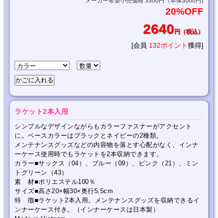
メーカー希望小売価格 3300円（本体3000円)
20%OFF
2640
円（税込）
[会員
132ポイント
獲得]
ラケット2本入用
シンプルなデザインながらもカラーファスナーがアクセント
に。ベースカラーはブラックとネイビーの2種類。
メンテナンスグッズなどの内容物を落とす心配がなく、インナ
ーケース使用時でもラケットを2本収納できます。
カラー■サックス（04）、ブルー（09）、ピンク（21）、ミン
トグリーン（43）
素 材■ポリエステル100％
サイズ■高さ20×幅30×奥行5.5cm
特 徴■ラケット2本入用。メンテナンスグッズを収納できるイ
ンナーケース付き。（インナーケースは日本製）