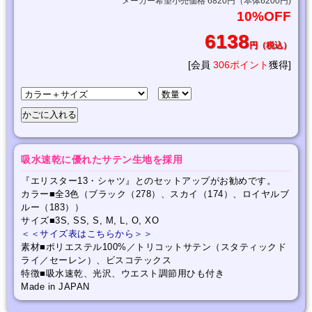
メーカー希望小売価格 6820円（本体6200円)
10%OFF
6138
円（税込）
[会員
306ポイント
獲得]
吸水速乾に優れたサテン生地を採用
『エリスター13・シャツ』とのセットアップがお勧めです。
カラー■全3色（ブラック（278）、スカイ（174）、ロイヤルブ
ルー（183））
サイズ■3S, SS, S, M, L, O, XO
＜＜サイズ表はこちらから＞＞
素材■ポリエステル100%／トリコットサテン（スタティックド
ライ／セーレン）、ビスコテックス
特徴■吸水速乾、光沢、ウエスト調節用ひも付き
Made in JAPAN