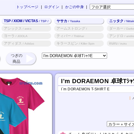
トップページ
|
ログイン
|
かごの中身
|
TSP / XIOM / VICTAS
ヤサカ
ニッタク
/ TSP /
/ Yasaka
/ Nitta
XIOM / VICTAS
アシックス
アームストロング
ダーカー
/ asics
/
/ Darke
Armstrong
ヨーラ
ティバー
アンドロ
/ JOOLA
/ Thibhar
/ andr
アディダス
キラースピン
iruiru
/ Adidas
/ Killer Spin
/ iruiru
つぎの
商品
I'm DORAEMON 卓球Tｼｬ
I`m DORAEMON T-SHIRT E
|