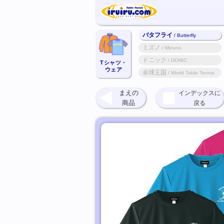
バタフライ
/ Butterfly
ミズノ
/ Mizuno
ドニック
/ DONIC
Tシャツ・
ウェア
卓球王国
/ World Table Tennis
まえの
インデックスに
商品
戻る