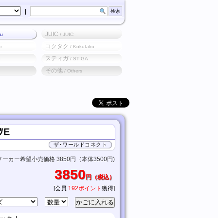
|
JUIC
ku
/ JUIC
コクタク
r
/ Kokutaku
スティガ
o
/ STIGA
その他
/ Others
ﾂE
ザ･ワールドコネクト
メーカー希望小売価格 3850円（本体3500円)
3850
円（税込）
[会員
192ポイント
獲得]