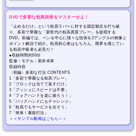
DVDで多彩な粒高技術をマスターせよ！
「止めるだけ」という粒高ラバーに対する固定観念を打ち破
り、多彩で華麗な「新世代の粒高異質プレー」を提唱する
DVD。前編では、ペンを中心に様々な技術を2アングルの映像と
ポイント解説で紹介。粒高初心者はもちろん、限界を感じてい
る粒高中級者も必見だ！
●収録時間約50分
監修・モデル：新井卓将
収録内容
〈前編〉多彩な打法 CONTENTS
1「多彩で華麗なる粒高プレー」
2「ブロックは当てて返すだけ」
3「プッシュにスピードは不要」
4「フォアハンドを楽に振ろう！」
5「バックハンドにもチャレンジ」
6「粒高でもサービスを出そう」
7「簡単！裏面打法」
＜＜サンプル動画はこちら＞＞