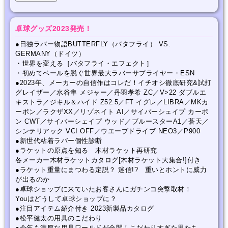
卓球グッズ2023発売！
●日独ラバー物語BUTTERFLY（バタフライ） VS.
GERMANY（ドイツ）
・世界を変える［バタフライ・エフェクト］
・初めてベールを脱ぐ世界最大ラバーサプライヤー・ESN
●2023年、メーカーの自信作はコレだ！イチオシ徹底研究&試打
グレイザー／水谷隼 メジャー／丹羽孝希 ZC／V>22 ダブルエ
キストラ／ジキル＆ハイド Z52.5／FT イグレ／LIBRA／MKカ
ーボン／ラクザXX／リゾネイト AI／サイバーシェイプ カーボ
ン CWT／サイバーシェイプ ウッド／ブルースターA1／蒼天／
シンテリアック VCI OFF／ウエーブドライブ NEO3／P900
●新世代粘着ラバー個性診断
●ラケットの原点を知る 木材ラケット再研究
各メーカー木材ラケットカタログ[木材ラケット大集合!]付き
●ラケット重量にまつわる定説？ 迷信!? 重いとホントに威力
が出るのか
●卓球ショップに来ていたお客さんにガチンコ突撃取材！
Youはどうして卓球ショップに？
●注目アイテム紹介付き 2023新製品カタログ
●松平健太の用具のこだわり
●今年も濃厚な用具ワールドが全開！こだわりすぎた男たち