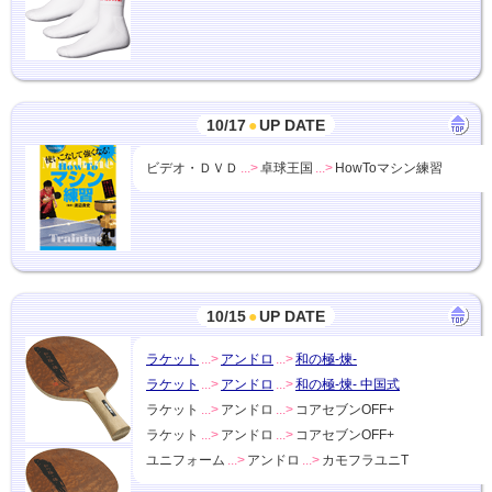
10/17
●
UP DATE
ビデオ・ＤＶＤ
...>
卓球王国
...>
HowToマシン練習
10/15
●
UP DATE
ラケット
...>
アンドロ
...>
和の極-煉-
ラケット
...>
アンドロ
...>
和の極-煉- 中国式
ラケット
...>
アンドロ
...>
コアセブンOFF+
ラケット
...>
アンドロ
...>
コアセブンOFF+
ユニフォーム
...>
アンドロ
...>
カモフラユニT