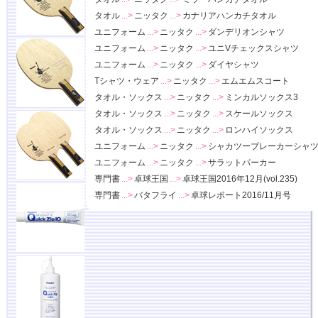
タオル
...>
ニッタク
...>
カナリアハンカチタオル
ユニフォーム
...>
ニッタク
...>
ダンデリオンシャツ
ユニフォーム
...>
ニッタク
...>
ユニVチェックスシャツ
ユニフォーム
...>
ニッタク
...>
ダイヤシャツ
Tシャツ・ウェア
...>
ニッタク
...>
エムエムスコート
タオル・ソックス
...>
ニッタク
...>
ミンカルソックス3
タオル・ソックス
...>
ニッタク
...>
スケールソックス
タオル・ソックス
...>
ニッタク
...>
ロンハイソックス
ユニフォーム
...>
ニッタク
...>
シャカツーブレーカーシャ
ユニフォーム
...>
ニッタク
...>
サラットパーカー
専門書
...>
卓球王国
...>
卓球王国2016年12月(vol.235)
専門書
...>
バタフライ
...>
卓球レポート2016/11月号