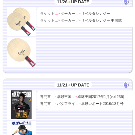
11/26
●
UP DATE
ラケット
...>
ダーカー
...>
リベルタシナジー
ラケット
...>
ダーカー
...>
リベルタシナジー 中国式
11/21
●
UP DATE
専門書
...>
卓球王国
...>
卓球王国2017年1月(vol.236)
専門書
...>
バタフライ
...>
卓球レポート2016/12月号