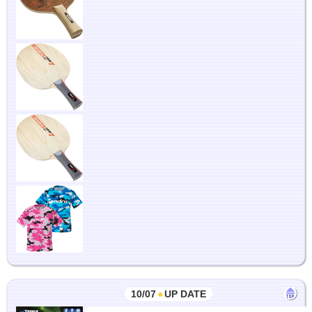
10/07
●
UP DATE