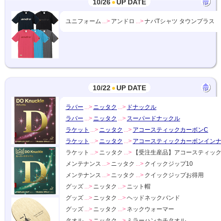
10/26
●
UP DATE
ユニフォーム
...>
アンドロ
...>
ナパTシャツ タウンプラス
10/22
●
UP DATE
ラバー
...>
ニッタク
...>
ドナックル
ラバー
...>
ニッタク
...>
スーパードナックル
ラケット
...>
ニッタク
...>
アコースティックカーボンC
ラケット
...>
ニッタク
...>
アコースティックカーボンインナ
ラケット
...>
ニッタク
...>
【受注生産品】アコースティック
メンテナンス
...>
ニッタク
...>
クイックジップ10
メンテナンス
...>
ニッタク
...>
クイックジップお得用
グッズ
...>
ニッタク
...>
ニット帽
グッズ
...>
ニッタク
...>
ヘッドネックバンド
グッズ
...>
ニッタク
...>
ネックウォーマー
タオル
...>
ニッタク
...>
ミラーハンカチタオル