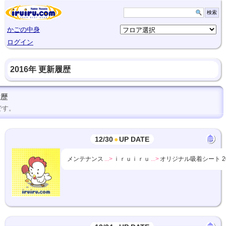
かごの中身
ログイン
2016年 更新履歴
履歴
です。
12/30
●
UP DATE
メンテナンス
...>
ｉｒｕｉｒｕ
...>
オリジナル吸着シート 2