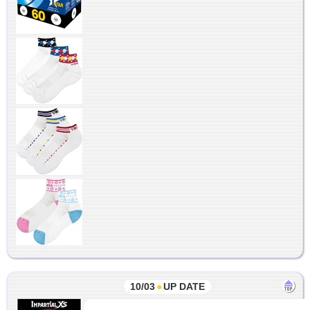
10/03
●
UP DATE