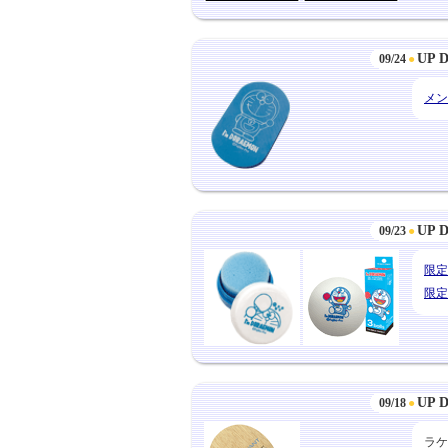
UP 
09/24
●
メン
UP 
09/23
●
限定
限定
UP 
09/18
●
ラケ