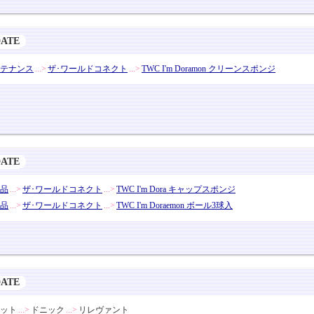
DATE
テナンス
...>
ザ･ワールドコネクト
...>
TWC I'm Doramon クリーンスポンジ
DATE
品
...>
ザ･ワールドコネクト
...>
TWC I'm Dora キャップスポンジ
品
...>
ザ･ワールドコネクト
...>
TWC I'm Doraemon ボール3球入
DATE
ット
...>
ドニック
...>
リレヴァント