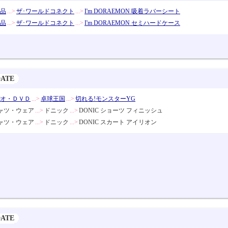
品
...>
ザ･ワールドコネクト
...>
I'm DORAEMON 吸着ラバーシート
品
...>
ザ･ワールドコネクト
...>
I'm DORAEMON セミハードケース
DATE
オ・ＤＶＤ
...>
卓球王国
...>
切れる!モンスターYG
ャツ・ウェア
...>
ドニック
...>
DONIC ショーツ フィニッシュ
ャツ・ウェア
...>
ドニック
...>
DONIC スカート アイリオン
DATE