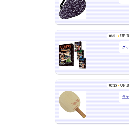
UP 
08/01
●
グッ
UP 
07/25
●
ラケ