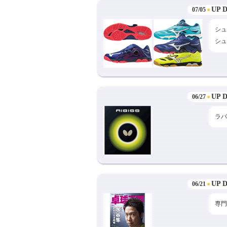
UP 
07/05
●
シュ
シュ
UP 
06/27
●
ラバ
UP 
06/21
●
専門