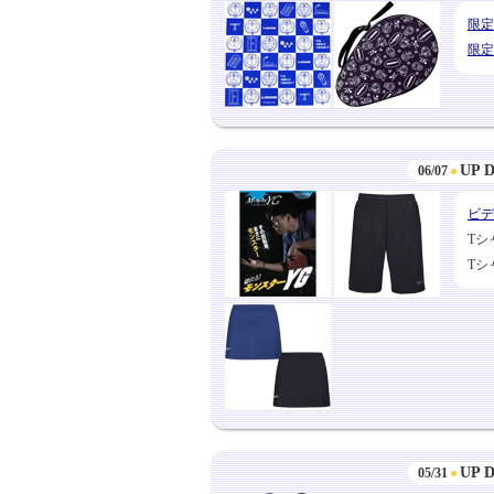
限定
限定
UP 
06/07
●
ビデ
Tシ
Tシ
UP 
05/31
●