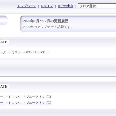
トップページ
|
ログイン
|
かごの中身
|
2020年1月〜12月の更新履歴
2020年のアップデート記録です。
DATE
ーズ
...>
ミズノ
...>
WAVE DRIVE EL
DATE
ー
...>
ドニック
...>
ブルーグリップC1
ー
...>
ドニック
...>
ブルーグリップC2