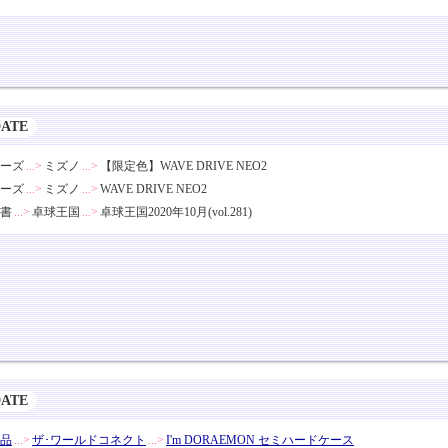
DATE
ーズ
...>
ミズノ
...>
【限定色】WAVE DRIVE NEO2
ーズ
...>
ミズノ
...>
WAVE DRIVE NEO2
書
...>
卓球王国
...>
卓球王国2020年10月(vol.281)
DATE
品
...>
ザ･ワールドコネクト
...>
I'm DORAEMON セミハードケース