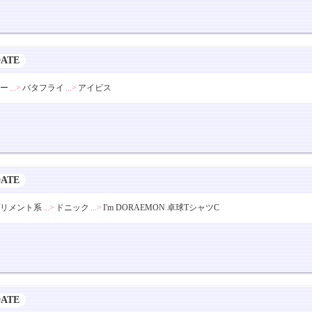
DATE
ー
...>
バタフライ
...>
アイビス
DATE
リメント系
...>
ドニック
...>
I'm DORAEMON 卓球TシャツC
DATE