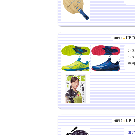
UP 
08/18
●
シュ
シュ
専門
UP 
08/10
●
限定