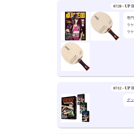
UP 
07/20
●
専門
ラケ
ラケ
UP 
07/12
●
グッ