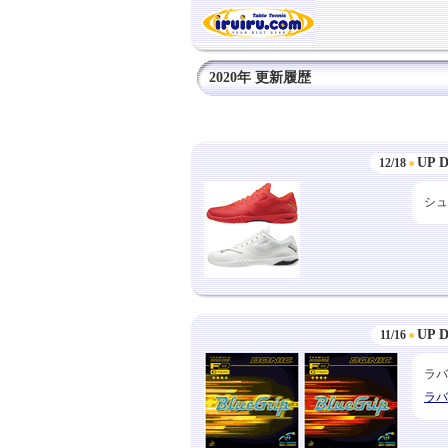
2020年 更新履歴
UP 
12/18
●
シュ
UP 
11/16
●
ラバ
ラバ