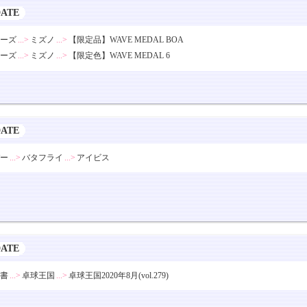
DATE
ーズ
...>
ミズノ
...>
【限定品】WAVE MEDAL BOA
ーズ
...>
ミズノ
...>
【限定色】WAVE MEDAL 6
DATE
ー
...>
バタフライ
...>
アイビス
DATE
書
...>
卓球王国
...>
卓球王国2020年8月(vol.279)