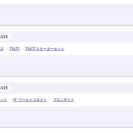
DATE
ズ
...>
TToTT
...>
TToTT スターターセット
DATE
ット
...>
ザ･ワールドコネクト
...>
ブロンザイト