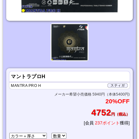
マントラプロH
MANTRA PRO H
スティガ
メーカー希望小売価格 5940円（本体5400円)
20%OFF
4752
円（税込）
[会員
237ポイント
獲得]