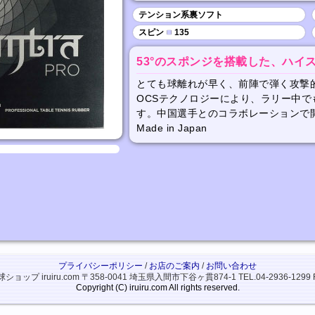
テンション系裏ソフト
スピン
■
135
53°のスポンジを搭載した、ハイ
とても球離れが早く、前陣で弾く攻撃
OCSテクノロジーにより、ラリー中
す。中国選手とのコラボレーションで
Made in Japan
プライバシーポリシー
/
お店のご案内
/
お問い合わせ
ップ iruiru.com
〒358-0041 埼玉県入間市下谷ヶ貫874-1
TEL.04-2936-1299 
Copyright (C) iruiru.com All rights reserved.