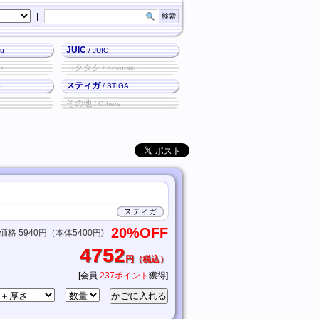
|
JUIC
ku
/ JUIC
コクタク
r
/ Kokutaku
スティガ
o
/ STIGA
その他
/ Others
スティガ
20%OFF
格 5940円（本体5400円)
4752
円（税込）
[会員
237ポイント
獲得]