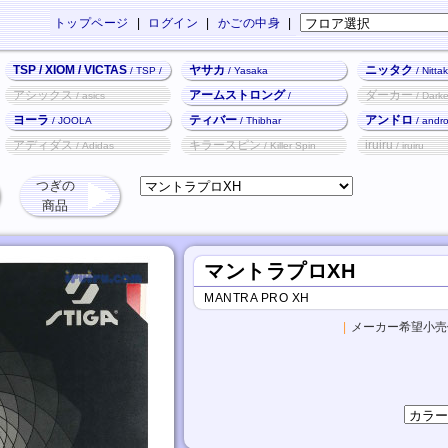
トップページ
|
ログイン
|
かごの中身
|
TSP / XIOM / VICTAS
ヤサカ
ニッタク
/ TSP /
/ Yasaka
/ Nitta
XIOM / VICTAS
アシックス
アームストロング
ダーカー
/ asics
/
/ Darke
Armstrong
ヨーラ
ティバー
アンドロ
/ JOOLA
/ Thibhar
/ andr
アディダス
キラースピン
iruiru
/ Adidas
/ Killer Spin
/ iruiru
つぎの
商品
マントラプロXH
MANTRA PRO XH
|
メーカー希望小売価