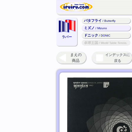
バタフライ
/ Butterfly
ミズノ
/ Mizuno
ドニック
/ DONIC
ラバー
卓球王国
/ World Table Tennis
まえの
インデックスに
商品
戻る