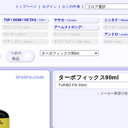
トップページ
|
ログイン
|
かごの中身
|
TSP / XIOM / VICTAS
ヤサカ
ニッタク
/ TSP /
/ Yasaka
/ Nitta
XIOM / VICTAS
アシックス
アームストロング
ダーカー
/ asics
/
/ Darke
Armstrong
ヨーラ
ティバー
アンドロ
/ JOOLA
/ Thibhar
/ andr
アディダス
キラースピン
iruiru
/ Adidas
/ Killer Spin
/ iruiru
つぎの
商品
ターボフィックス90ml
TURBO FIX 90ml
|
メーカー希望小売価