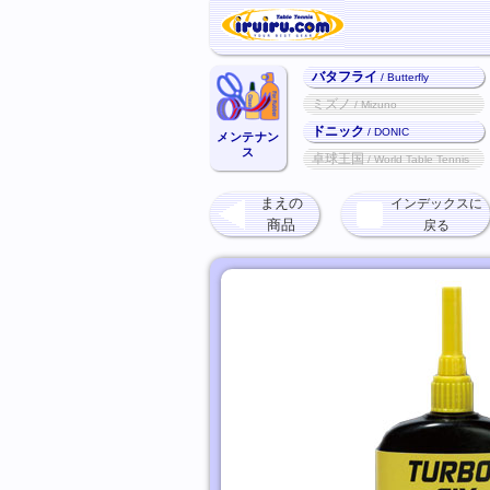
バタフライ
/ Butterfly
ミズノ
/ Mizuno
ドニック
/ DONIC
メンテナン
ス
卓球王国
/ World Table Tennis
まえの
インデックスに
商品
戻る