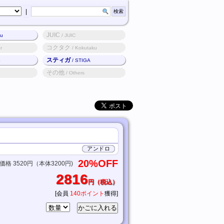
|
JUIC
ku
/ JUIC
コクタク
r
/ Kokutaku
スティガ
o
/ STIGA
その他
/ Others
アンドロ
20%OFF
格 3520円（本体3200円)
2816
円（税込）
[会員
140ポイント
獲得]